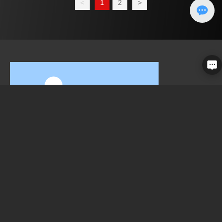
<
1
2
>
江门市通博金属制品有限公司成立于2020年（前身是宏锐五金喷
涂公司），位于具有华桥之乡称誉的江门市，公司主营喷涂加工和
复合厨具不粘锅生产。
关于我们